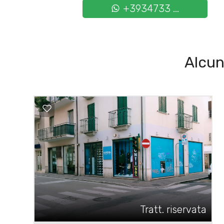
+3934733 ...
Alcun
Tratt. riservata