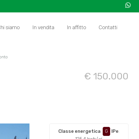
hi siamo
In vendita
In affitto
Contatti
onto
€ 150.000
Classe energetica
:
G
IPe
: