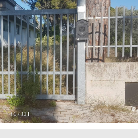
[
1
/
1
1
]