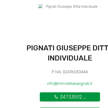
PIGNATI GIUSEPPE DIT
INDIVIDUALE
P.IVA: 02476030446
info@immobiliarepignati.it
34733592 ...