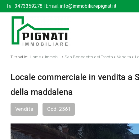
Tel:
3473359278
| Email:
info@immobiliarepignati.it
|
›
›
›
›
Ti trovi in:
Home
Immobili
San Benedetto del Tronto
Vendita
L
Locale commerciale in vendita a S
della maddalena
Vendita
Cod. 2361