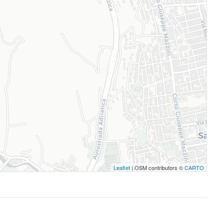
Leaflet
| OSM contributors ©
CARTO