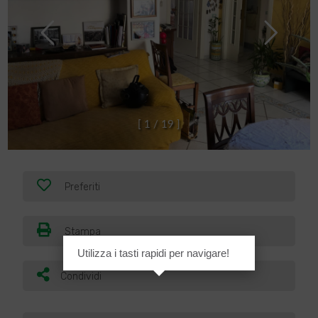
[
1
/
1
9
]
Preferiti
Stampa
Utilizza i tasti rapidi per navigare!
Condividi