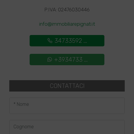
P.IVA: 02476030446
info@immobiliarepignati.it
34733592 ...
+3934733 ...
CONTATTACI
* Nome
Cognome