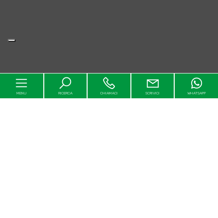
MENU
RICERCA
CHIAMACI
SCRIVICI
WHATSAPP
Home
Chi siamo
In vendita