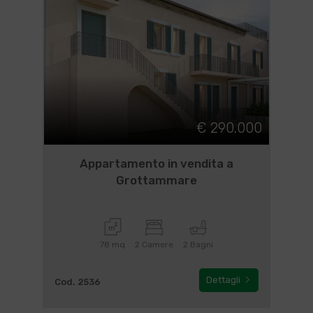
€ 290.000
Appartamento in vendita a
Grottammare
78 mq
2 Camere
2 Bagni
Dettagli
Cod. 2536