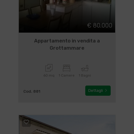
€ 80.000
Appartamento in vendita a
Grottammare
60 mq
1 Camere
1 Bagni
Dettagli
Cod. 881