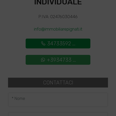
INDIVIDUALE
P.IVA: 02476030446
info@immobiliarepignati.it
34733592 ...
+3934733 ...
CONTATTACI
* Nome