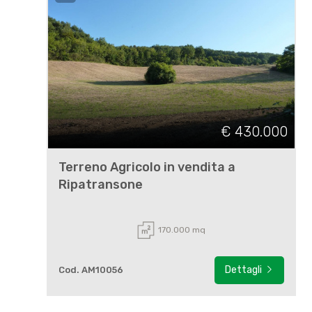
€ 430.000
Terreno Agricolo in vendita a
Ripatransone
170.000 mq
Dettagli
Cod. AM10056