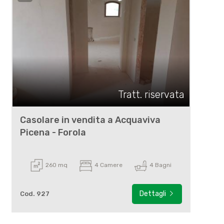
Tratt. riservata
Casolare in vendita a Acquaviva
Picena - Forola
260 mq
4 Camere
4 Bagni
Dettagli
Cod. 927