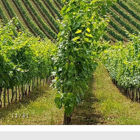
[
1
/
6
]