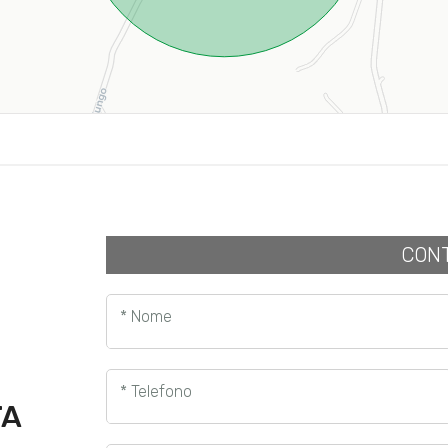
CONT
* Nome
* Telefono
TA