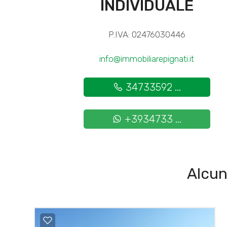
INDIVIDUALE
P.IVA: 02476030446
info@immobiliarepignati.it
34733592 ...
+3934733 ...
Alcun