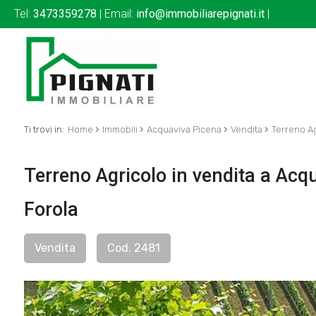
Tel:
3473359278
| Email:
info@immobiliarepignati.it
|
›
›
›
›
Ti trovi in:
Home
Immobili
Acquaviva Picena
Vendita
Terreno Ag
Terreno Agricolo in vendita a Acq
Forola
Vendita
Cod. 2481