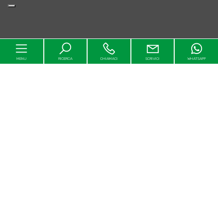
MENU
RICERCA
CHIAMACI
SCRIVICI
WHATSAPP
Home
Chi siamo
In vendita
In affitto
Contatti