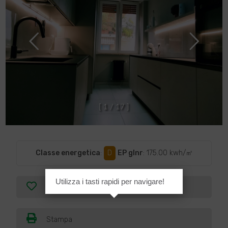
[
1
/
1
7
]
Classe energetica
:
D
EP glnr
: 175.00 kwh/㎡
Utilizza i tasti rapidi per navigare!
Preferiti
Stampa