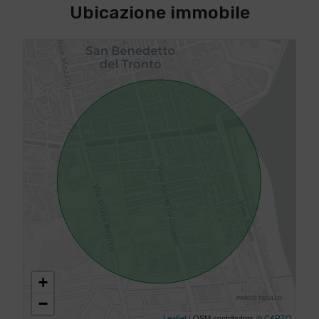
Ubicazione immobile
+
−
Leaflet
| OSM contributors ©
CARTO