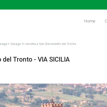
Home
C
›
arage
Garage in vendita a San Benedetto del Tronto
del Tronto - VIA SICILIA