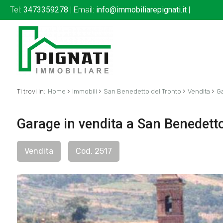
Tel:
3473359278
| Email:
info@immobiliarepignati.it
|
›
›
›
›
Ti trovi in:
Home
Immobili
San Benedetto del Tronto
Vendita
G
Garage in vendita a San Benedetto 
Vendita
Cod. 2517