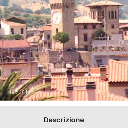
[
1
/
1
0
]
Descrizione