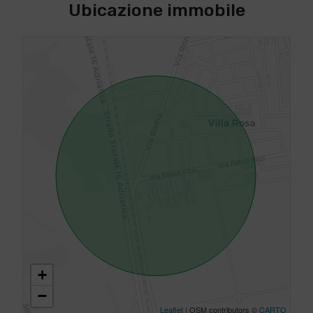
Ubicazione immobile
+
−
Leaflet
| OSM contributors ©
CARTO