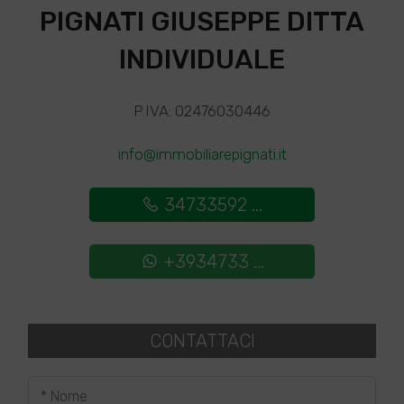
PIGNATI GIUSEPPE DITTA
INDIVIDUALE
P.IVA: 02476030446
info@immobiliarepignati.it
34733592 ...
+3934733 ...
CONTATTACI
* Nome