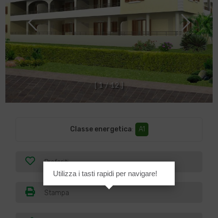
[
1
/
1
2
]
Classe energetica
:
A1
Preferiti
Utilizza i tasti rapidi per navigare!
Stampa