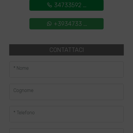
34733592 ...
+3934733 ...
CONTATTACI
* Nome
Cognome
* Telefono