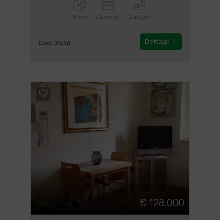
78 mq
2 Camere
2 Bagni
Dettagli
Cod. 2536
€ 128.000