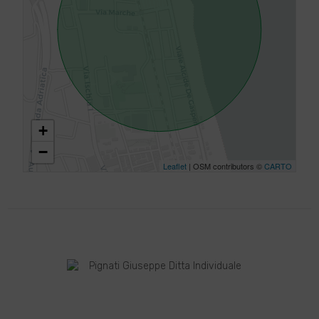
+
−
Leaflet
| OSM contributors ©
CARTO