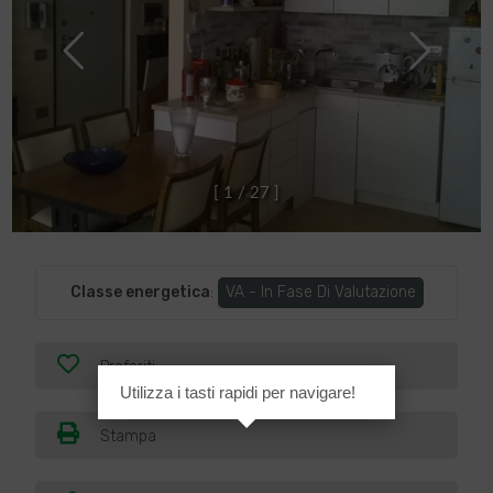
[
1
/
2
7
]
Classe energetica
:
VA - In Fase Di Valutazione
Preferiti
Utilizza i tasti rapidi per navigare!
Stampa